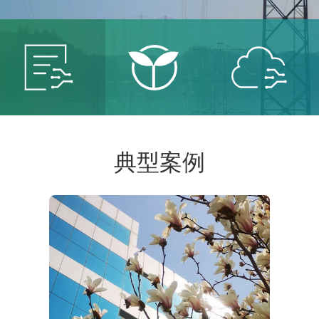
智能
智慧
智慧
典型案例
电网
能源
城市
服务智
保卫青
建设智
能电网
山绿水
慧城市
共创低
共建美
共享智
碳未来
丽中国
能生活